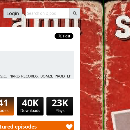
Login
s
USIC, PIRRIS RECORDS, BOMZE PROD, LP
41
40K
23K
sodes
Downloads
Plays
tured episodes