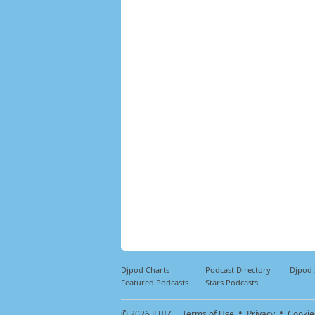
DJ Ma
commu
En no
L’évén
2021 
réouv
compè
cave 
Les t
avec 
2022 
scrat
bimen
Les t
Djpod Charts
Podcast Directory
Djpod
Featured Podcasts
Stars Podcasts
© 2026
JLBIZ
Terms of Use
Privacy
Cookie