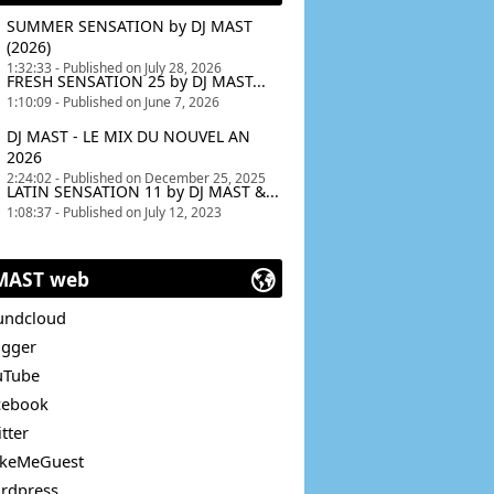
Radio FG. Il multiplie les collaborations
o, Sebastien Lewis, Julien Creance, Diego
SUMMER SENSATION by DJ MAST
RDS (NYC) aux top 3 artists & Top 3 songs
(2026)
u'au niveau du public avec la sortie de la
1:32:33 - Published on July 28, 2026
plaires.
FRESH SENSATION 25 by DJ MAST...
1:10:09 - Published on June 7, 2026
référence des nuits messines, dirigée par
hèque) : David et Philippe Minette.
DJ MAST - LE MIX DU NOUVEL AN
2026
 affiche très nettement l'excellence de Dj
2:24:02 - Published on December 25, 2025
résentation du XJ Aero Pioneer)
LATIN SENSATION 11 by DJ MAST &...
1:08:37 - Published on July 12, 2023
 cérémonie présentée par CAUET, ANTOINE
MAST web
France et s’exporte même en Suisse et en
undcloud
ogger
uTube
Plage, cérémonie présentée par PATRICK
cebook
 DJ MUSIBOXLIVE FRANCE ».
tter
 France.
keMeGuest
NÉRATION 90.
rdpress