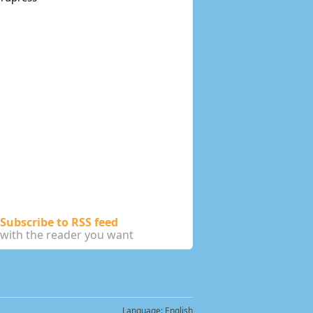
ment des lives stream très suivi par sa
 côtés de DJ Ned et la Violoniste Angie.
 que de nombreux remix en attendant la
its avec DJ Ned. C’est ainsi que les deux
roue du marché de noël à Metz, dans une
show sera diffusé simultané sur Radio FG.
 réouverture des discothèques en Juillet
ances inédites comme lors d’une session
de. En parallèle, il signe une résidence
 clubs un peu partout en France.
Subscribe to RSS feed
with the reader you want
Language:
English