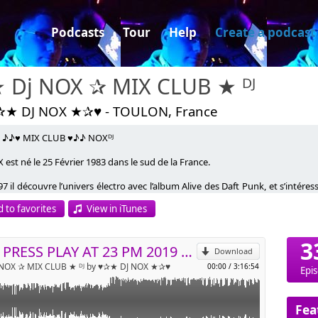
Podcasts
Tour
Help
Create a podcast
★ Dj NOX ✰ MIX CLUB ★ ᴰᴶ
✰★ DJ NOX ★✰♥ - TOULON, France
 ♪♪♥ MIX CLUB ♥♪♪ NOXᴰᴶ
 est né le 25 Février 1983 dans le sud de la France.
p
7 il découvre l’univers électro avec l’album Alive des Daft Punk, et s’intéres
e et Bob Sinclar il décide d’économiser afin de pouvoir s’acheter ses premièr
 to favorites
View in iTunes
Send by email
est qu’en 2000 qu’il commence à jouer seul dans des soirées privé pour ens
3
éraliste, il à su trouver sa place et son publics grâce à une animation com
JUST PRESS PLAY AT 23 PM 2019 DJ NOX
Download
u en tant que Dj dans le monde libertin depuis 10 ans il a élu résidence au c
j NOX ✰ MIX CLUB ★ ᴰᴶ by ♥✰★ DJ NOX ★✰♥
00:00
/
3:16:54
Epi
ook - https://www.facebook.com/djnox.placetobe
st - djnoxplace2be.djpod.fr
Fea