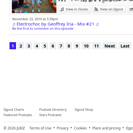
Romero, Afrojack, 
Alesso, Dada Life,
View in iTunes
View on Djpod
vous ne pourrez pa
November 22, 2010 at 3:39pm
♫ Electrochoc by Geoffrey Iria - Mix #21 ♫
Be the first to comment on this episode
Chaque épisode d
GRATUIT sur
1
2
3
4
5
6
7
8
9
10
11
Next
Last
http://itunes.appl
N'hésitez pas à vou
recevoir chaque n
musicale iTunes.
Vous pouvez aus
https://www.facebo
Djpod Charts
Podcast Directory
Djpod Shop
Featured Podcasts
Stars Podcasts
Page sur laquelle v
et me contacter po
© 2026
JLBIZ
Terms of Use
Privacy
Cookies
Plans and pricing
Djp