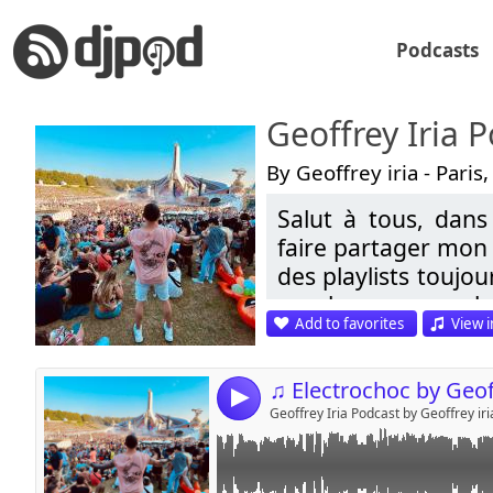
Podcasts
Geoffrey Iria 
By Geoffrey iria - Paris
Salut à tous, dans 
Link:
faire partager mon 
Widget:
des playlists toujou
une heure pour cha
Share:
Add to favorites
View i
Progressive / Tech
Send by emai
Post:
Influencé par les
4
comme :
Geoffrey Iria Podcast by Geoffrey iri
Hardwell, Dyro, W
Joachim Garraud, 