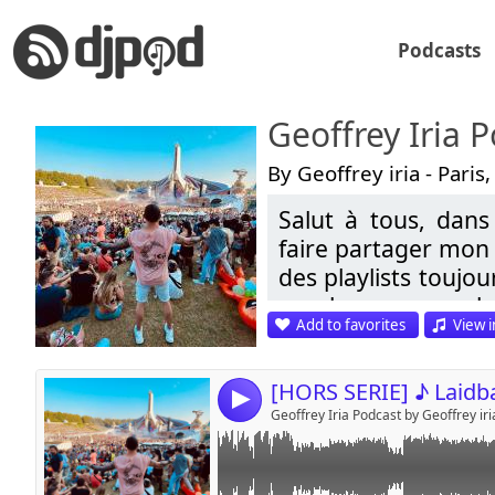
Podcasts
Geoffrey Iria 
By Geoffrey iria - Paris
Salut à tous, dans 
Link:
ENJOYYYYYYYYYYYY
faire partager mon 
Widget:
des playlists toujou
une heure pour cha
Share:
Add to favorites
View i
Progressive / Tech
Send by emai
Post:
Influencé par les
4
comme :
Geoffrey Iria Podcast by Geoffrey iri
Hardwell, Dyro, W
Joachim Garraud, 