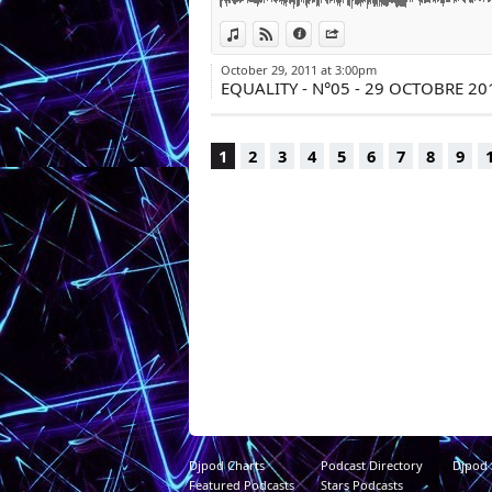
View in iTunes
View on Djpod
Information
Share
October 29, 2011 at 3:00pm
EQUALITY - N°05 - 29 OCTOBRE 20
1
2
3
4
5
6
7
8
9
Djpod Charts
Podcast Directory
Djpod
Featured Podcasts
Stars Podcasts