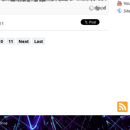
Yo
Sit
11
10
11
Next
Last
 Shop