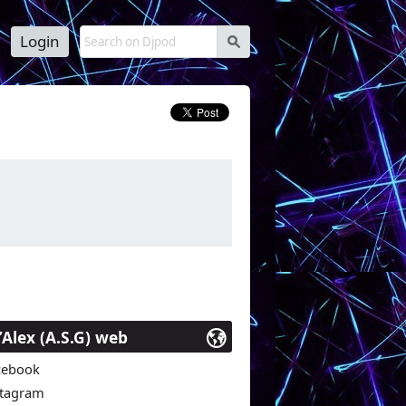
Login
s
c uniquement nos sujets à thème sur nos
cations numériques ou pour podcasts en
’Alex (A.S.G) web
cebook
stagram