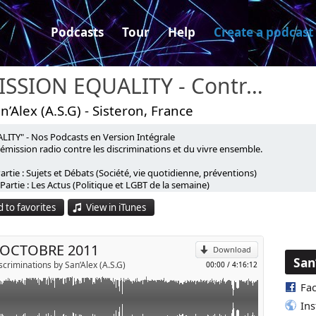
Podcasts
Tour
Help
Create a podcast
EMISSION EQUALITY - Contre les discriminations
n’Alex (A.S.G) - Sisteron, France
LITY" - Nos Podcasts en Version Intégrale
émission radio contre les discriminations et du vivre ensemble.
dicap et santé, nous allons évoquer les perceptions des
artie : Sujets et Débats (Société, vie quotidienne, préventions)
p
artie : Les Actus (Politique et LGBT de la semaine)
devise : L'authenticité
 to favorites
View in iTunes
le", Une décision à Brest sur l'état civil, Possible dépénalisation
l
avez aussi la possibilité d’écouter nos podcasts en version courte ave
y au Brésil, La pension de reversion c'est non
es YouTube et Spotify
9 OCTOBRE 2011
Download
uvez nos podcasts sur tous vos appareils connectés et sur les appli
San
criminations by San’Alex (A.S.G)
00:00
/
4:16:12
chant dans les mots clés : « Émission Equality »
Fa
In