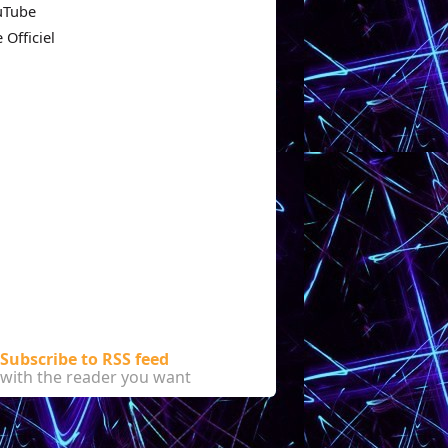
uTube
e Officiel
Subscribe to RSS feed
with the reader you want