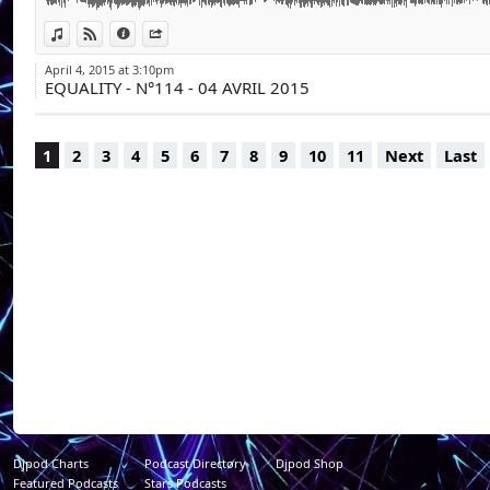
Retrouvez nos pod
applications numér
View in iTunes
View on Djpod
Information
Share
clés : « Émission Eq
April 4, 2015 at 3:10pm
EQUALITY - N°114 - 04 AVRIL 2015
1
2
3
4
5
6
7
8
9
10
11
Next
Last
Djpod Charts
Podcast Directory
Djpod Shop
Featured Podcasts
Stars Podcasts