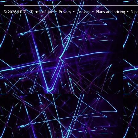
© 2026
JLBIZ
Terms of Use
Privacy
Cookies
Plans and pricing
Djp