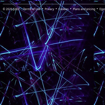
© 2026
JLBIZ
Terms of Use
Privacy
Cookies
Plans and pricing
Djp