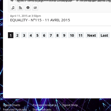
Retrouvez nos pod
applications numér
View in iTunes
View on Djpod
Information
Share
clés : « Émission Eq
April 11, 2015 at 3:50pm
EQUALITY - N°115 - 11 AVRIL 2015
1
2
3
4
5
6
7
8
9
10
11
Next
Last
Djpod Charts
Podcast Directory
Djpod Shop
Featured Podcasts
Stars Podcasts