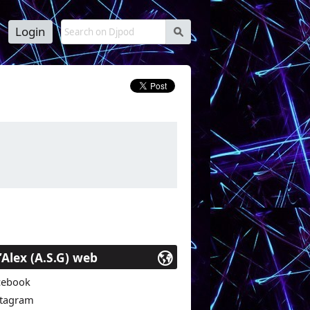
Login
s
c uniquement nos sujets à thème sur nos
cations numériques ou pour podcasts en
’Alex (A.S.G) web
cebook
stagram