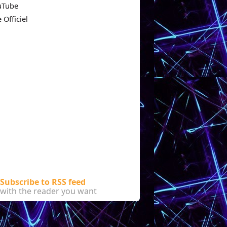
uTube
e Officiel
Subscribe to RSS feed
with the reader you want