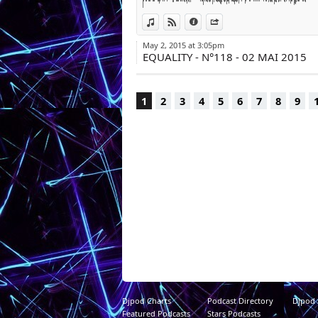
View in iTunes
View on Djpod
Information
Share
May 2, 2015 at 3:05pm
EQUALITY - N°118 - 02 MAI 2015
1
2
3
4
5
6
7
8
9
Djpod Charts
Podcast Directory
Djpod
Featured Podcasts
Stars Podcasts