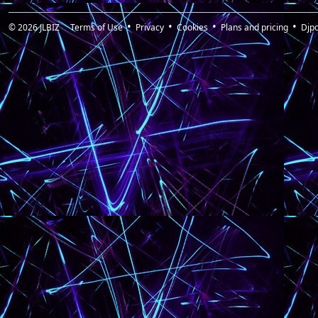
© 2026
JLBIZ
Terms of Use
Privacy
Cookies
Plans and pricing
Djp