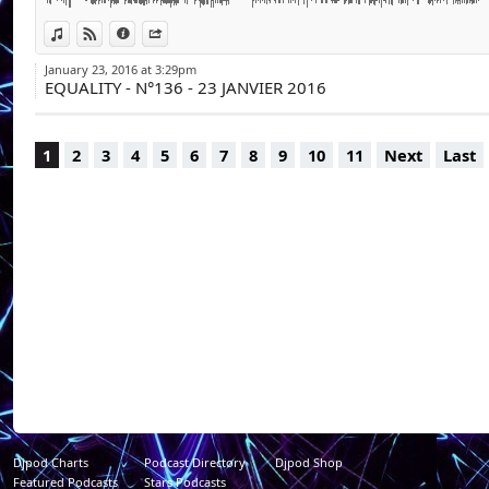
Retrouvez nos pod
applications numér
View in iTunes
View on Djpod
Information
Share
clés : « Émission Eq
January 23, 2016 at 3:29pm
EQUALITY - N°136 - 23 JANVIER 2016
1
2
3
4
5
6
7
8
9
10
11
Next
Last
Djpod Charts
Podcast Directory
Djpod Shop
Featured Podcasts
Stars Podcasts