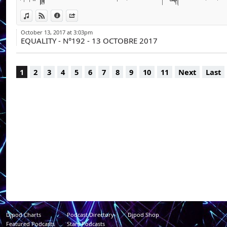
Retrouvez nos pod
applications numér
View in iTunes
View on Djpod
Information
Share
clés : « Émission Eq
October 13, 2017 at 3:03pm
EQUALITY - N°192 - 13 OCTOBRE 2017
1
2
3
4
5
6
7
8
9
10
11
Next
Last
Djpod Charts
Podcast Directory
Djpod Shop
Featured Podcasts
Stars Podcasts