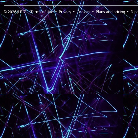
© 2026
JLBIZ
Terms of Use
Privacy
Cookies
Plans and pricing
Djp