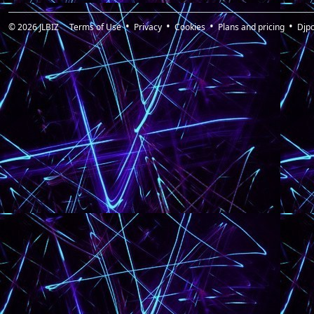
© 2026
JLBIZ
Terms of Use
Privacy
Cookies
Plans and pricing
Djp