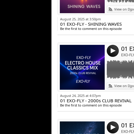
Link:
EXO-FLY - 2000
View on Djp
Widget:
« Ce voyage co
August 25, 2025 at 3:50pm
un coucher de so
01 EXO-FLY - SHINING WAVES
Share:
Peu à peu, la m
Be the first to comment on this episode
2000, là où les 
Post:
Les pianos d’Eri
la nuit… jusqu’à
01 E
Et quand la fête
4
enivrantes, com
EXO-FL
Un voyage nosta
histoire : celle
Link:
EXO-FLY - FRAG
View on Djp
Widget:
Fragments of Inf
August 24, 2025 at 4:07pm
Chaque émotion, 
01 EXO-FLY - 2000s CLUB REVIVAL
Share:
Ce voyage n’a ni
Be the first to comment on this episode
Seulement des i
Post:
où la musique de
4
EXO-FL