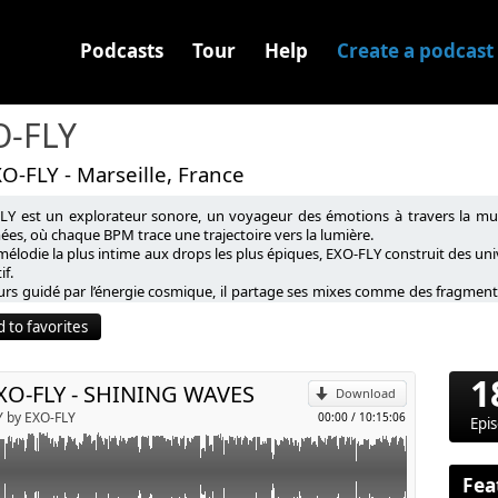
Podcasts
Tour
Help
Create a podcast
O-FLY
O-FLY - Marseille, France
LY est un explorateur sonore, un voyageur des émotions à travers la musi
NING WAVES
es, où chaque BPM trace une trajectoire vers la lumière.
mélodie la plus intime aux drops les plus épiques, EXO-FLY construit des uni
if.
p
gue s’éteint, mais sa lumière demeure…
urs guidé par l’énergie cosmique, il partage ses mixes comme des fragment
t résonne encore, comme un écho dans l’océan.
onner bien après la dernière note..
oyagé à travers ces Shining Waves…
 to favorites
t, mais l’éclat continue de briller en vous."
Send by email
1
XO-FLY - SHINING WAVES
Download
Y by EXO-FLY
00:00
/
10:15:06
Epi
Fea