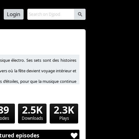
Login
s
que électro. Ses sets sont des histoires
vers où la fête devient voyage intérieur et
s d’étoiles, pour que la musique continue
89
2.5K
2.3K
sodes
Downloads
Plays
tured episodes