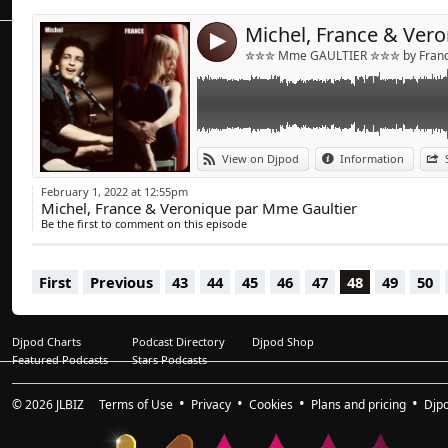
6/ Michel Berger & France Gall « Ça Balanc
7/ France Gall « Ce Garçon Qui Danse » (Mi
4
8/ Michel Berger « La Groupie Du Pianiste » 
✮✮✮ Mme GAULTIER ✮✮✮ by Franck
9/ Véronique Sanson « On M’attend Là-Bas 
10/ Véronique Sanson « Rien Que De L’Eau 
11/ Michel Berger « Voyou » (Mikeandtess Q
12/ France Gall « Il Jouait Du Piano Debout
13/ France Gall « Musique » (Mikeandtess Bo
View on Djpod
Information
14/ Michel Berger « Le Prince Des Villes » (
15/ Véronique Sanson « Alia Souza » (La Bell
February 1, 2022 at 12:55pm
16/ France Gall « Viens Je T’emmène » (Mike
Michel, France & Veronique par Mme Gaultier
17/ France Gall « La Déclaration D’Amour »
Be the first to comment on this episode
18/ France Gall « Resiste » (Yannis Cadena
19/ Michel Berger « Mademoiselle Chang »
20/ Véronique Sanson « Bahia »(Remix Club
First
Previous
43
44
45
46
47
48
49
50
Djpod Charts
Podcast Directory
Djpod Shop
Featured Podcasts
Stars Podcasts
© 2026
JLBIZ
Terms of Use
Privacy
Cookies
Plans and pricing
Djp