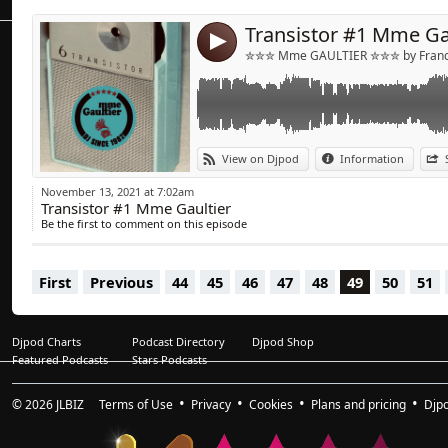
7/ Disco Lust « Lust Decade »
Transistor #1 Mme Ga
8/ Just Martina « Feels Good »
4
9/ Monsieur Van Pratt, Maicol Mayers « Groo
✮✮✮ Mme GAULTIER ✮✮✮ by Franck
10/ JKriv, Angela Johnson « Not That Serious 
11/ Moodena « Do What You Wanna Do »
12/ Hotmood « Too High »
13/ Ely Bruna, Papik « Steppin’ out » (Diego
View on Djpod
Information
November 13, 2021 at 7:02am
Transistor #1 Mme Gaultier
Be the first to comment on this episode
First
Previous
44
45
46
47
48
49
50
51
Djpod Charts
Podcast Directory
Djpod Shop
Featured Podcasts
Stars Podcasts
© 2026
JLBIZ
Terms of Use
Privacy
Cookies
Plans and pricing
Djp