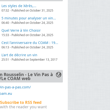
Les styles de Xérès,...
07:32 - Published on October 31, 2025
. Au-delà de cette démarche pédagogique,
5 minutes pour analyser un vin...
06:40 - Published on October 24, 2025
Quel Verre à Vin Choisir
15:33 - Published on October 24, 2025
Cest l'anniversaire du COAM : 19...
 de découverte pour Yann, qui s’est vite
06:13 - Published on October 24, 2025
ors un cursus de biochimie œnologique à
ance le diplôme de Technicien Supérieur en
L'art de décrire un vin
25:51 - Published on September 13, 2017
n Rousselin - Le Vin Pas à
/Le COAM web
vin-pas-a-pas.com/
coam.eu
Subscribe to RSS feed
with the reader you want