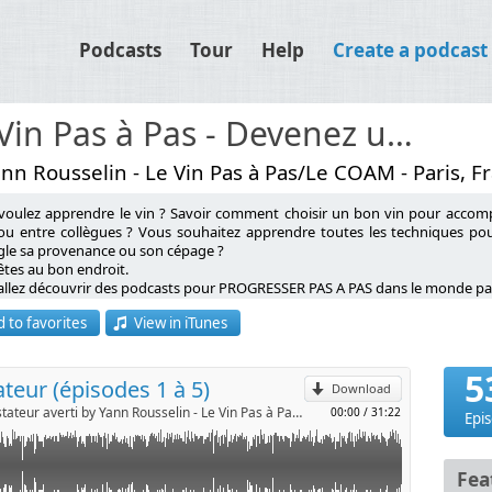
Podcasts
Tour
Help
Create a podcast
Le Vin Pas à Pas - Devenez un dégustateur averti
nn Rousselin - Le Vin Pas à Pas/Le COAM - Paris, F
voulez apprendre le vin ? Savoir comment choisir un bon vin pour accompa
voi des leçons vidéos :
ou entre collègues ? Vous souhaitez apprendre toutes les techniques pou
ugle sa provenance ou son cépage ?
teur, dans un format podcast audio ? car les vidéos sont moins
êtes au bon endroit.
p
ng ! merci
allez découvrir des podcasts pour PROGRESSER PAS A PAS dans le monde pa
 to favorites
View in iTunes
ST YANN ROUSSELIN ?
demandé, je vous ai préparé un podcast (audio, donc), qui
l
dateur de l’école de dégustation Le COAM (Cours d’Oenologie And More),
5
eur du blog Le Vin Pas à Pas et du podcast du même nom (podcast n°1 en Fra
teur (épisodes 1 à 5)
tit footing » donc ;-)
Download
teur des Masterclass de la Dégustation (la 1ère Box pour se former au vin),
Le Vin Pas à Pas - Devenez un dégustateur averti by Yann Rousselin - Le Vin Pas à Pas/Le COAM
00:00
/
31:22
tiateur des programmes de formations francophones à distance du prestigieu
Epi
 leçons !
ousselin a constitué en plus de 15 ans, un arsenal innovant pour transmettr
îne, en cliquant ici :
ideos
ez de l’expertise de Yann et de son équipe pour devenir un meilleur dégustat
Fea