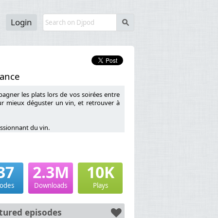
Login
s
rance
gner les plats lors de vos soirées entre
r mieux déguster un vin, et retrouver à
ssionnant du vin.
37
2.3M
10K
nce sur la pédagogie du vin),
x WSET (Wine and Spirit Education Trust),
sodes
Downloads
Plays
e son métier et sa passion du vin.
eur de vin, obtenir une certification dans
tured episodes