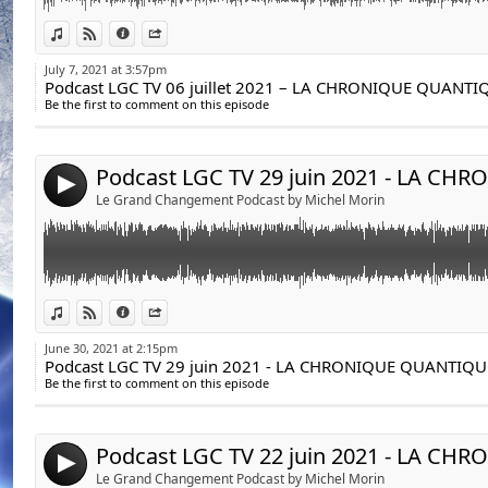
https://bit.ly/35d6nZv
Podcast LGC TV 29 juin 2021 - LA CHRONIQUE QUANTIQ
Link:
View in iTunes
View on Djpod
Information
Share
avec Robert Parent et Sanaa
Voici le lien de la liste exclusive pour vous procurer l
Widget:
July 7, 2021 at 3:57pm
amis
Share:
Qui est le pion? avec Robert Parent et Sanaa dans la
https://legrandchangement.com/la-chronique-quantique
Be the first to comment on this episode
Send by email
exclusive/
Post:
15 juin 2021-Émission 35
Qui est le pion ?
4
Le Grand Changement Podcast by Michel Morin
Voici le lien pour obtenir la capsule éducative gratuit
d'intelligence de l'Être"
https://bit.ly/35d6nZv
Podcast LGC TV 22 juin 2021 - LA CHRONIQUE QUANTIQ
Link:
Voici le lien de la liste exclusive pour vous procurer l
View in iTunes
View on Djpod
Information
Share
vous garder prisonnier… avec Robert Parent et Sanaa
amis
Widget:
June 30, 2021 at 2:15pm
https://legrandchangement.com/la-chronique-quantique
Share:
L’identisation veut vous garder prisonnier… avec Robe
exclusive/
Be the first to comment on this episode
Chronique Quantique
Send by email
Post:
15 juin 2021-Émission 34
4
L’identisation veut vous garder prisonnier…
Le Grand Changement Podcast by Michel Morin