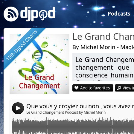
Podcasts
10th Djpod Charts
By Michel Morin - Mag
Le Grand Changeme
Link:
changement que l
Widget:
conscience humaine
Grand Changement”.
Share:
Add to favorites
View i
chacun devrait s’in
Send by email
Post:
Eveil Spirituel, mé
4
et ses dimensions…
Le Grand Changement Podcast by Michel Morin