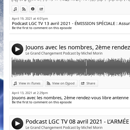
D’où provient l’énergie concrètement et comment y a
Link:
View in iTunes
View on Djpod
Information
Share
Voici le lien pour obtenir la capsule éducative gratuit
Widget:
April 19, 2021 at 4:01pm
d'intelligence de l'Être"
https://bit.ly/35d6nZv
Share:
Be the first to comment on this episode
Send by email
Voici le lien de la liste exclusive pour vous procurer l
Post:
amis
4
https://legrandchangement.com/la-chronique-quantique
Le Grand Changement Podcast by Michel Morin
exclusive/
Podcast LGC TV 08 avril 2021 - L’ARMÉE DES OMBRES a
Link:
View in iTunes
View on Djpod
Share
Anne-Élise Robert
Widget:
April 13, 2021 at 2:29pm
Share:
Cette Stratégie visant « L’Armée des Ombres » est co
Be the first to comment on this episode
Protocole Passeur d’Âmes » et de La Formation « Dél
Send by email
Post:
» qui vous sont déjà proposées.
Cette Stratégie est indépendante des deux formations 
4
est toutefois fortement recommandé de l’y adjoindre, 
Le Grand Changement Podcast by Michel Morin