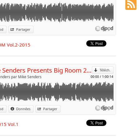
esents Big Room 2015 Vol.1
od
Partager
p
cebook.com/pages/Deejay-Mike-Senders/264424443603959
DM Vol.2-2015
Envoyer par e-mail
Mike Senders Presents Big Room 2015 Vol.1
Téléch.
nders par Mike Senders
00:00
/
1:00:14
ow - Christmas Edition - Big Room
od
Données
Partager
p
cebook.com/pages/Deejay-Mike-Senders/264424443603959
015 Vol.1
Envoyer par e-mail