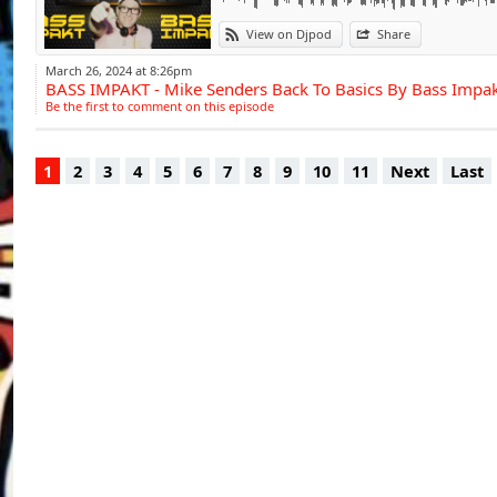
En 2005, il début
Jumpstyle est e
View on Djpod
Share
détermination, il r
March 26, 2024 at 8:26pm
BASS IMPAKT - Mike Senders Back To Basics By Bass Impa
ouvre les portes 
Be the first to comment on this episode
Espagne.
1
2
3
4
5
6
7
8
9
10
11
Next
Last
En 2009, il signe sa
le label Slicer Reco
de nombreux artis
Jacky Core, DJ Ped
Korsakoff, Hysta, P
En 2014, il lance o
un univers plus o
organisé par NRJ. En
les plus grands cla
lui permet d'élargir