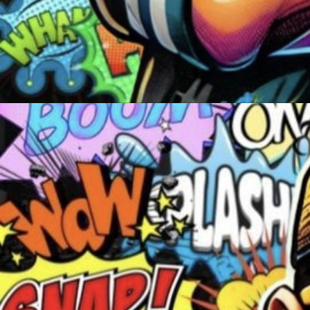
communicative, des
modernité, il en
l'international.
Vous avez notamme
Bush, Energy Festi
bien d'autres.
Une seule mission 
énergie nouvelle et