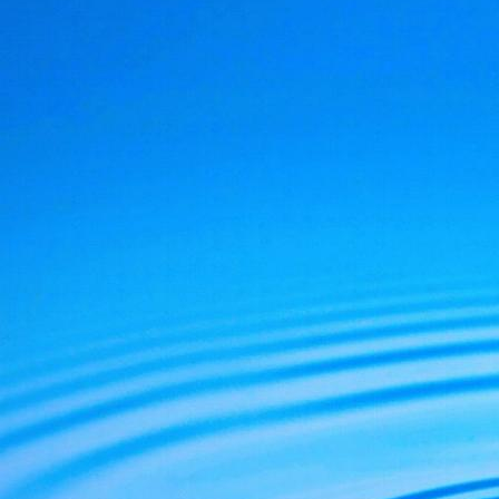
De Julien Vanhouck
D'Yvan Poirier, lapr
De Jérôme RodAng
Voici le lien du blo
http://www.lespod
La vie, la conscie
et comprendre par 
ce monde en mutat
Ouvrons les yeux p
Michel Ribes.