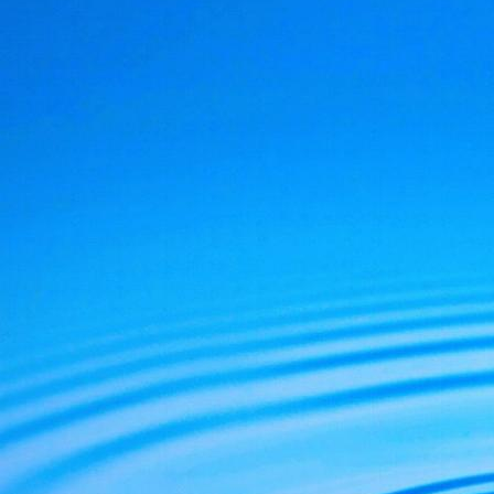
De Julien Vanhouck
D'Yvan Poirier, lapr
De Jérôme RodAng
Voici le lien du blo
http://www.lespod
La vie, la conscie
et comprendre par 
ce monde en mutat
Ouvrons les yeux p
Michel Ribes.