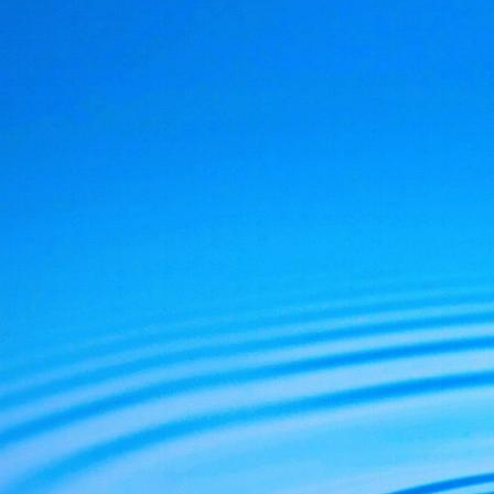
De Julien Vanhouck
D'Yvan Poirier, lapr
De Jérôme RodAng
Voici le lien du blo
http://www.lespod
La vie, la conscie
et comprendre par 
ce monde en mutat
Ouvrons les yeux p
Michel Ribes.