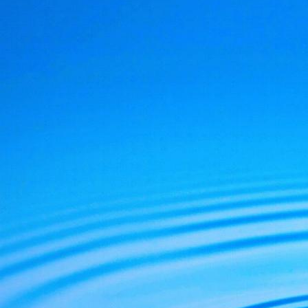
De Julien Vanhouck
D'Yvan Poirier, lapr
De Jérôme RodAng
Voici le lien du blo
http://www.lespod
La vie, la conscie
et comprendre par 
ce monde en mutat
Ouvrons les yeux p
Michel Ribes.