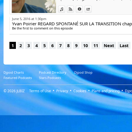
De Emeline Bajard
mais de celle qui éclot en nous afin d'app
De Laila del Monte,
View in iTunes
View on Djpod
Information
Share
nous penchons également sur quelques facet
que ces changements intérieurs et extérie
Du Docteur Luc Bod
June 5, 2016 at 1:30pm
occasionnent en nous. Finalement, nous a
Yvan Poirier REGARD SPONTANÉ SUR LA TRANSITION chapi
Duc Docteur Jean-J
concernant la multidimensionnalité du Soi i
Be the first to comment on this episode
Michèle Landais, ht
Provenance :
http://lapressegalactique.net/
Sophie Riehl, http
1
2
3
4
5
6
7
8
9
10
11
Next
Last
Jean-Didier, www.je
Michel Gautier, htt
https://www.youtube.com/watch?
v=FpMSUDkdIzk&list=PL8ZQ6HIZpqVIXoxv
Yann Lipnick, http:
Podcasts de Sylvie
Djpod Charts
Podcast Directory
Djpod Shop
Featured Podcasts
Stars Podcasts
YouTube.
Yonelle Delle, http
© 2026
JLBIZ
Terms of Use
Privacy
Cookies
Plans and pricing
Djp
Olivier Chambon, h
Marie-Angélique
medium.com/
Lydie LM, Hap'e.day
Bernard de Montréa