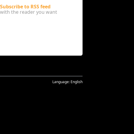
Subscribe to RSS feed
with the reader you want
Language:
English