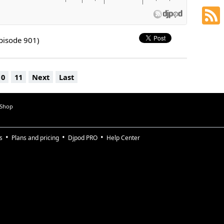
épisode 901)
10
11
Next
Last
 Shop
s
Plans and pricing
Djpod PRO
Help Center