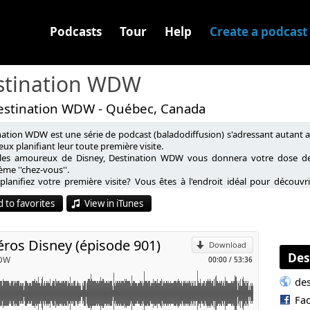
Podcasts
Tour
Help
Create a podcast
stination WDW
estination WDW - Québec, Canada
nation WDW est une série de podcast (baladodiffusion) s'adressant autant 
 restos ou rencontres de personnages avec Peter Pan, Dumbo et
eux planifiant leur toute première visite.
les amoureux de Disney, Destination WDW vous donnera votre dose de 
e dans cet épisode à ne pas manquer!
me ''chez-vous''.
p
planifiez votre première visite? Vous êtes à l'endroit idéal pour découvr
 au WDW Resort soit un succès et tout savoir sur les attractions, spectacle
 to favorites
View in iTunes
l
héros Disney (épisode 901)
Download
Des
WDW
00:00
/
53:36
de
Fa