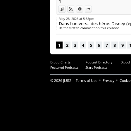
View in iTunes
View on Djpod
Information
Share
May 28, 2026 at 5:58pm
Dans l'univers...des héros Disney (
Be the first to comment on this episode
1
2
3
4
5
6
7
8
9
Djpod Charts
Podcast Directory
Djpod
Featured Podcasts
Stars Podcasts
© 2026
JLBIZ
Terms of Use
Privacy
Cookie