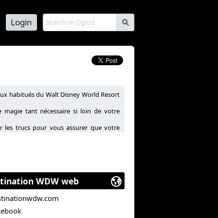
Login
s
aux habitués du Walt Disney World Resort
magie tant nécessaire si loin de votre
ir les trucs pour vous assurer que votre
s, restaurants et hôtels du WDW Resort.
tination WDW web
stinationwdw.com
cebook