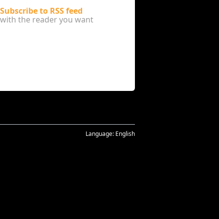
Subscribe to RSS feed
with the reader you want
Language:
English