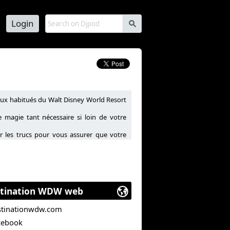
Login
s
aux habitués du Walt Disney World Resort
magie tant nécessaire si loin de votre
ir les trucs pour vous assurer que votre
s, restaurants et hôtels du WDW Resort.
tination WDW web
stinationwdw.com
cebook