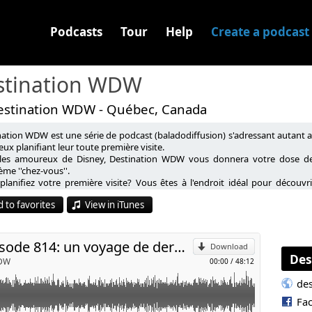
Podcasts
Tour
Help
Create a podcast
stination WDW
estination WDW - Québec, Canada
nation WDW est une série de podcast (baladodiffusion) s'adressant autant 
e minute avec son fils.
eux planifiant leur toute première visite.
les amoureux de Disney, Destination WDW vous donnera votre dose de 
me ''chez-vous''.
p
planifiez votre première visite? Vous êtes à l'endroit idéal pour découvr
 au WDW Resort soit un succès et tout savoir sur les attractions, spectacle
 to favorites
View in iTunes
l
Destination WDW épisode 814: un voyage de dernière minute
Download
Des
WDW
00:00
/
48:12
de
Fa