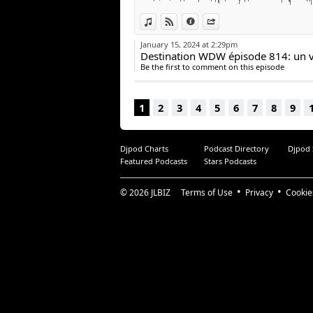
View in iTunes
View on Djpod
Information
Share
January 15, 2024 at 2:29pm
Destination WDW épisode 814: un 
Be the first to comment on this episode
1
2
3
4
5
6
7
8
9
Djpod Charts
Podcast Directory
Djpod
Featured Podcasts
Stars Podcasts
© 2026
JLBIZ
Terms of Use
Privacy
Cookie