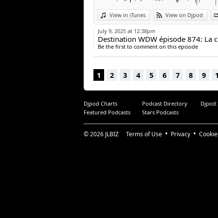
View in iTunes
View on Djpod
July 9, 2025 at 12:38pm
Destination WDW épisode 874: La cl
Be the first to comment on this episode
1
2
3
4
5
6
7
8
9
Djpod Charts
Podcast Directory
Djpod
Featured Podcasts
Stars Podcasts
© 2026
JLBIZ
Terms of Use
Privacy
Cookie