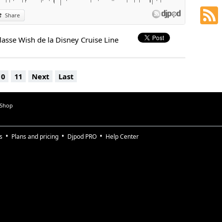
Share
asse Wish de la Disney Cruise Line
10
11
Next
Last
 Shop
s
Plans and pricing
Djpod PRO
Help Center