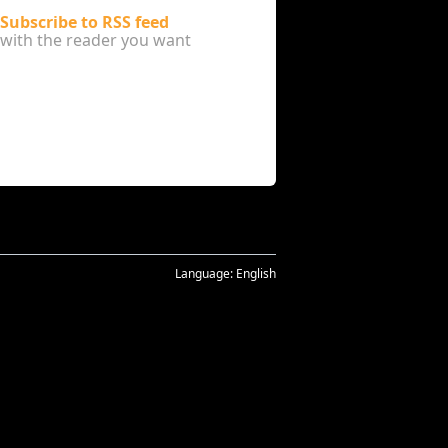
Subscribe to RSS feed
with the reader you want
Language:
English