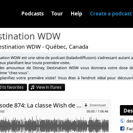
Podcasts
Tour
Help
Create a podcast
stination WDW
estination WDW - Québec, Canada
nation WDW est une série de podcast (baladodiffusion) s'adressant autant 
eux planifiant leur toute première visite.
les amoureux de Disney, Destination WDW vous donnera votre dose de 
me ''chez-vous''.
p
planifiez votre première visite? Vous êtes à l'endroit idéal pour découvr
 au WDW Resort soit un succès et tout savoir sur les attractions, spectacle
 to favorites
View in iTunes
l
Destination WDW épisode 874: La classe Wish de la Disney Cruise Line
Download
Des
WDW
00:00
/
1:06:46
de
Fa