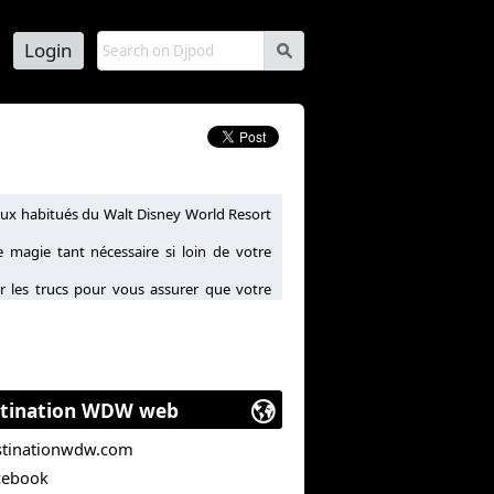
Login
s
aux habitués du Walt Disney World Resort
magie tant nécessaire si loin de votre
ir les trucs pour vous assurer que votre
s, restaurants et hôtels du WDW Resort.
tination WDW web
stinationwdw.com
cebook