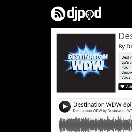
De
By D
Desti
Link:
qu'à c
Pour 
Widget:
deuxiè
Vous 
Share:
voyage
Add
Send by emai
Post:
4
Destination WDW by Destination 