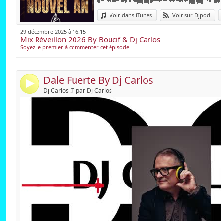
L'amour de la musiq
Lien :
Afro Latino House a mi manera
précurseurs du mou
Voir dans iTunes
Voir sur Djpod
Widget :
direction musical du
29 décembre 2025 à 16:15
Mix Réveillon 2026 By Boucif & Dj Carlos
Partager :
On fait également 
Soyez le premier à commenter cet épisode
discothèque ainsi qu
Envoyer par e-mail
Publier :
Dale Fuerte By Dj Carlos
Actuellement, Dj 
4
Dj Carlos .T par Dj Carlos
artistique du "Salsa
Il est également 
"SALSAPELPA Fiesta
Dj Carlos poursuit 
Mixacademy "Ecole
évènements et soir
https://www.faceb
twitter : Dj Carlos