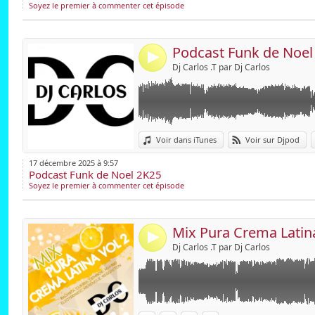
Soyez le premier à commenter cet épisode
Envoyer par e
Publier :
Podcast Funk de Noel
4
Dj Carlos .T par Dj Carlos
Lien :
Bachata, cumbia, Mambo electronico, Mere
Voir dans iTunes
Voir sur Djpod
Widget :
17 décembre 2025 à 9:57
Podcast Funk de Noel 2K25
Partager :
Soyez le premier à commenter cet épisode
Envoyer par e
Publier :
Mix Pura Crema Latin
4
Dj Carlos .T par Dj Carlos