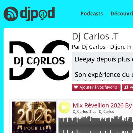
Podcasts
Découvri
Dj Carlos .T
Par Dj Carlos - Dijon, F
Deejay depuis plus 
Lien :
Widget :
Son expérience du d
de faire danser tous
Partager :
Ajouter à vos favoris
V
Il à ainsi particip
Envoyer par e
Publier :
exemples : Festiv
d'entreprises, sémin
4
Dj Carlos .T par Dj Carlos
Ses origines latine
d'années.