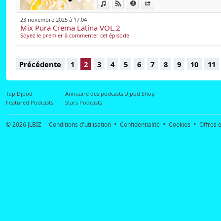
Voir dans iTunes
Voir sur Djpod
Données
Partager
23 novembre 2025 à 17:04
Mix Pura Crema Latina VOL.2
Soyez le premier à commenter cet épisode
Précédente
1
2
3
4
5
6
7
8
9
10
11
Top Djpod
Annuaire des podcasts
Djpod Shop
Featured Podcasts
Stars Podcasts
© 2026
JLBIZ
Conditions d'utilisation
Confidentialité
Cookies
Offres e