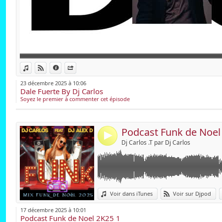
email; salsapelpa@
Lien :
Voir dans iTunes
Voir sur Djpod
Données
Partager
Widget :
23 décembre 2025 à 10:06
Dale Fuerte By Dj Carlos
Partager :
Soyez le premier à commenter cet épisode
Envoyer par e
Publier :
Podcast Funk de Noel
4
Dj Carlos .T par Dj Carlos
Lien :
Voir dans iTunes
Voir sur Djpod
Widget :
17 décembre 2025 à 10:01
Podcast Funk de Noel 2K25 1
Partager :