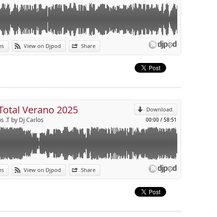
es
View on Djpod
Share
p
Send by email
Total Verano 2025
Download
s .T by Dj Carlos
00:00
/
58:51
es
View on Djpod
Share
p
Send by email