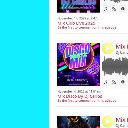
Dj Ca
parti
Link:
01-Barry White -
View in iTun
View o
I
02-The Jacksons
Widget:
https
03-Michael Jacks
November 14, 2025 at 9:47pm
twitte
04-Tavares - He
Mix Club Live 2025
Share:
email
05-Donna Summe
Be the first to comment on this episode
06-The Emotions
Post:
07-Lipps Inc. - 
08-Bee Gees - Y
Mix 
09-Irene Cara -
4
10-Dalida - Mou
Dj Carlo
11-Patrick Juvet 
12-Sylvester - 
13-The Michael 
14-Village Peopl
15-Boys Town Ga
Link:
View in iTun
View o
I
16-The Buggles -
Widget:
17-Earth, Wind 
November 4, 2025 at 11:01am
18-Umberto Tozz
Mix Disco By Dj Carlos
Share:
19-Seventy Three
Be the first to comment on this episode
Post:
Mix 
4
Dj Carlo