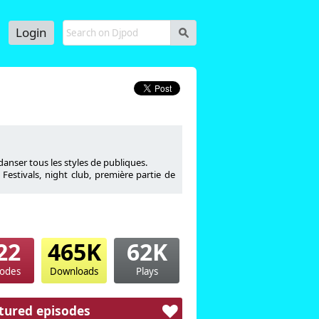
Login
s
danser tous les styles de publiques.
 Festivals, night club, première partie de
rseurs du mouvement latino en France. En
22
465K
62K
insi que dans les festivals.
u "Salsapelpa" un des haut-lieu des nuits
sodes
Downloads
Plays
iesta Caliente"
tured episodes