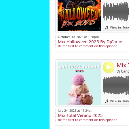
Link:
View in iTun
Widget:
October 30, 2025 at 1:28pm
Mix Halloween 2025 By DjCarlos
Share:
Be the first to comment on this episode
Post:
Mix 
4
Dj Carlo
Link:
View in iTun
Widget:
July 24, 2025 at 11:24am
Mix Total Verano 2025
Share:
Be the first to comment on this episode
Post: