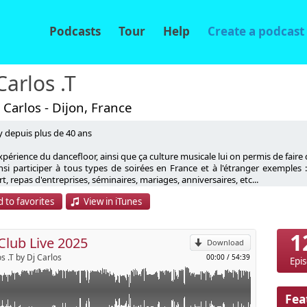
Podcasts
Tour
Help
Create a podcast
Carlos .T
 Carlos - Dijon, France
y depuis plus de 40 ans
périence du dancefloor, ainsi que ça culture musicale lui on permis de faire 
insi participer à tous types de soirées en France et à l'étranger exemples :
p
t, repas d'entreprises, séminaires, mariages, anniversaires, etc...
 to favorites
View in iTunes
igines latines l'ont rattrapé il y maintenant une bonne quinzaines d'années.
Send by email
ur de la musique et ses talent de Dj l'impose alors comme l'un des précu
l prend alors la direction musical du Latino café.
1
t également appel à lui pour ses sets ensoleillés dans des clubs discothèque a
Club Live 2025
Download
s .T by Dj Carlos
00:00
/
54:39
llement, Dj Carlos assure la résidence deejay et la direction artistique d
Epi
aises .
t également concepteur de la compilation sortie en 02/06/2004 "SALSAPELPA F
Fea