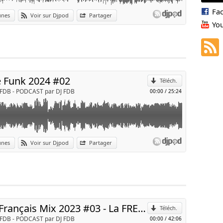
Fa
unes
Voir sur Djpod
Partager
Yo
p
Envoyer par e-mail
e Funk 2024 #02
Téléch.
 FDB - PODCAST par DJ FDB
00:00
/
25:24
ST OF RAP FRANCAIS 2023 #3 - MIX PAR DEEJAY FDB
unes
Voir sur Djpod
Partager
p
Envoyer par e-mail
Rap Français Mix 2023 #03 - La FRENCH - Tiakola,Niaks,Gazo,Jul,Werenoi,Niska,Naza,Franglish
Téléch.
 FDB - PODCAST par DJ FDB
00:00
/
42:06