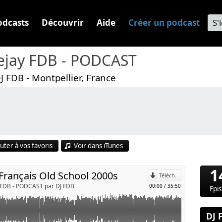
odcasts
Découvrir
Aide
Créer un podcast
S'
ejay FDB - PODCAST
J FDB - Montpellier, France
p
uter à vos favoris
Voir dans iTunes
Envoyer par e-mail
1
Français Old School 2000s
Téléch.
 FDB - PODCAST par DJ FDB
00:00
/
35:50
Epi
DJ 