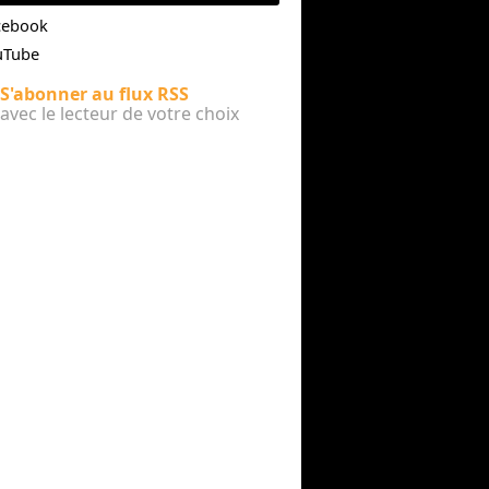
cebook
uTube
S'abonner au flux RSS
avec le lecteur de votre choix