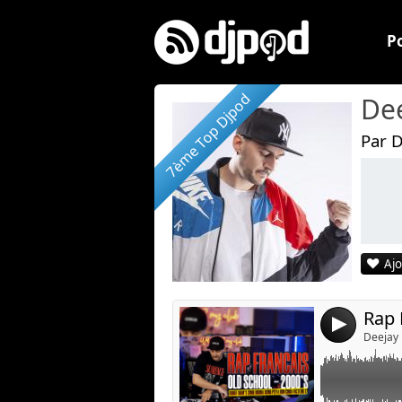
P
7ème Top Djpod
De
Par D
Lien :
Widget :
Partager :
Ajo
Publier :
Rap 
4
Deejay