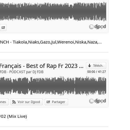
unes
ur Djpod
onnées
Partager
p
Rap Français Mix 2023 #03 - La FRENCH - Tiakola,Niaks,Gazo,Jul,Werenoi,Niska,Naza,Franglish
Envoyer par e-mail
Rap Français - Best of Rap Fr 2023 #02 (Mix Live)
Téléch.
 FDB - PODCAST par DJ FDB
00:00
/
41:27
unes
Voir sur Djpod
Partager
p
#02 (Mix Live)
Envoyer par e-mail