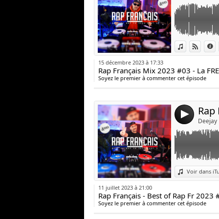
Lien :
Voir dans iT
Voir s
D
Widget :
15 décembre 2023 à 17:33
Partager :
Soyez le premier à commenter cet épisode
Publier :
4
Deejay
Lien :
Voir dans iT
Widget :
11 juillet 2023 à 21:00
Rap Français - Best of Rap Fr 2023 
Partager :
Soyez le premier à commenter cet épisode
Publier :