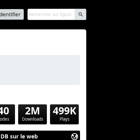
identifier
s
40
2M
499K
sodes
Downloads
Plays
FDB sur le web