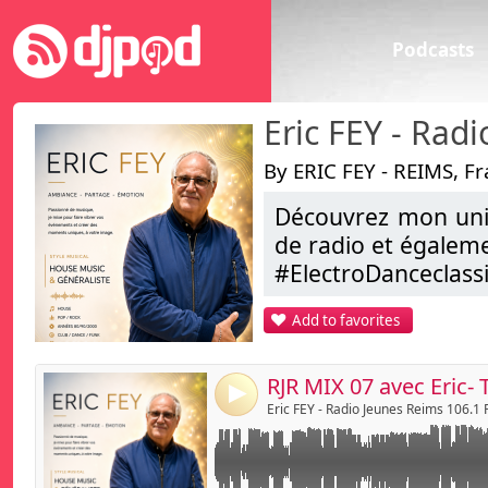
Podcasts
By ERIC FEY - REIMS, F
Découvrez mon univ
Link:
RJR MIX c'est sur RJR radio le jeudi à 23h
de radio et égalem
Rjrradio.fr - FM 106.1 + DAB+
Widget:
#ElectroDanceclas
...
Share:
Add to favorites
ERIC FEY , C’est aus
Send by emai
Post:
Alors , je vous dis 
Bonne Ecoute
RJR MIX 07 avec Eric
4
Eric FEY
Eric FEY - Radio Jeunes Reims 106.1
djmixliveeric@aol.
https://www.faceb