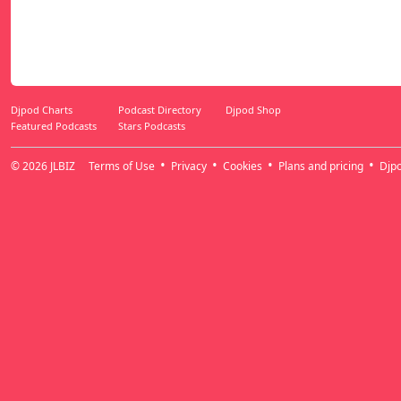
Djpod Charts
Podcast Directory
Djpod Shop
Featured Podcasts
Stars Podcasts
© 2026
JLBIZ
Terms of Use
Privacy
Cookies
Plans and pricing
Djp