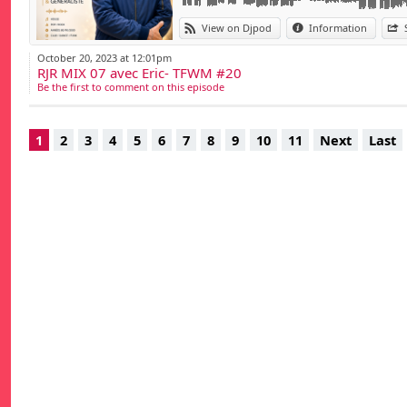
View on Djpod
Information
October 20, 2023 at 12:01pm
RJR MIX 07 avec Eric- TFWM #20
Be the first to comment on this episode
1
2
3
4
5
6
7
8
9
10
11
Next
Last