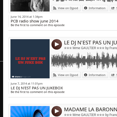
11/ Dachshund « Alone With You « (Original
Link:
JINGLE LE DJ N'EST PAS UN JUKE BOX
View on Djpod
Information
12/ Little by Little « Hold on « (Original mix)
Widget:
June 14, 2014 at 1:34pm
PCB radio show june 2014
Share:
Be the first to comment on this episode
Send by emai
Post:
LE DJ N'EST PAS UN 
4
✮✮✮ Mme GAULTIER ✮✮✮ by Franck
Link:
MADAME LA BARONNE est une sélection de 
View on Djpod
Information
internationale d'un autre temps réalisé par
Widget:
DJ Mme Gaultier.
June 7, 2014 at 11:01pm
LE DJ N'EST PAS UN JUKEBOX
Share:
TRACKLISTING MADAME LA BARONNE VOL.
Be the first to comment on this episode
Send by emai
Post:
1/ TOTO CUTUGNO "Africa"
2/ JOSE FELICIANO "Che Sara"
3/ ALESSI BROTHERS "Oh Lori"
4
4/ SAMMY DAVIS JR "Keep your Eye on the 
✮✮✮ Mme GAULTIER ✮✮✮ by Franck