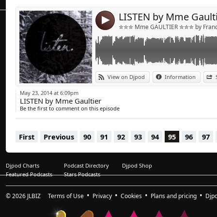
3/ SHIBA SAN « Okay »
LISTEN by Mme Gault
4/ CATZ N DOGZ « Booty Come First »
4
5/ TUCILLO « Witness »
✮✮✮ Mme GAULTIER ✮✮✮ by Franck
6/ PHILIP BADER « The Vibe »
7/ GAGA « Savage »
8/ VINCE WATSON « Planet Funk »
9/ NIC FANCIULLI « Wild » (Lauren Lane rem
10/ HENRIK SCHWARZ,BME,DIXON,DERRICK L
View on Djpod
Information
1)
11/ SHOXY & ALEXANDAR « Ivkovic Seattle 
May 23, 2014 at 6:09pm
12/ AHMET MECNUN « Tuliamero »
LISTEN by Mme Gaultier
13/ ADEMAH « Bitch » (Novakk remix)
Be the first to comment on this episode
14/ GREEN MONKEYS « Good Bye »
First
Previous
90
91
92
93
94
95
96
97
Djpod Charts
Podcast Directory
Djpod Shop
Featured Podcasts
Stars Podcasts
© 2026
JLBIZ
Terms of Use
Privacy
Cookies
Plans and pricing
Djp