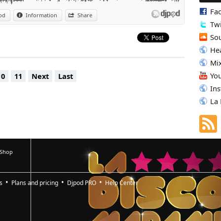
Fa
od
Information
Share
Twi
So
Hea
Mi
Yo
10
11
Next
Last
In
La
 Shop
s
Plans and pricing
Djpod PRO
Help Center