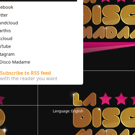
cebook
tter
undcloud
rthis
xcloud
uTube
stagram
 Disco Madame
Subscribe to RSS feed
with the reader you want
Language:
English