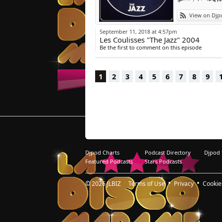
View on Djp
September 11, 2018 at 4:57pm
Les Coulisses "The Jazz" 2004
Be the first to comment on this episode
1
2
3
4
5
6
7
8
9
Djpod Charts
Podcast Directory
Djpod
Featured Podcasts
Stars Podcasts
© 2026
JLBIZ
Terms of Use
Privacy
Cookie