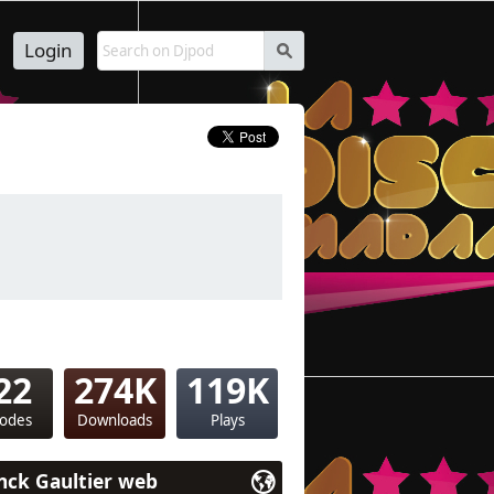
Login
s
22
274K
119K
sodes
Downloads
Plays
nck Gaultier web