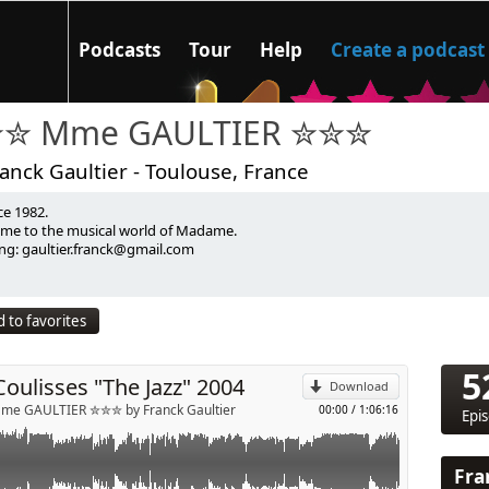
Podcasts
Tour
Help
Create a podcast
✮ Mme GAULTIER ✮✮✮
anck Gaultier - Toulouse, France
ce 1982.
erre Gleize ouvrait le bar « Les Coulisses » situé au 5 Bld de
me to the musical world of Madame.
ng: gaultier.franck@gmail.com
contournable des nuits toulousaines. En fin d’année on offrait à nos
p
 Coulisses. A la demande générale, voici le coffret des 2 cd’s, le
zz « pour l’apéritif ou le diner et le second « The Deep » pour la
onné et mixé par Mme Gaultier, à consommer sans modération,
 to favorites
on.
Send by email
5
Coulisses "The Jazz" 2004
Download
e GAULTIER ✮✮✮ by Franck Gaultier
00:00
/
1:06:16
Epi
Fra