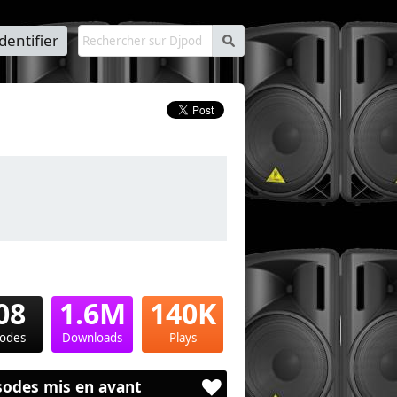
identifier
s
08
1.6M
140K
sodes
Downloads
Plays
sodes mis en avant