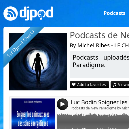
Podcasts
1st Djpod Charts
Podcasts de 
By Michel Ribes - LE C
Podcasts uploadé
Link:
Luc Bodin Soigner les animaux avec des soin
Paradigme.
Widget:
https://youtu.be/Fj6EbxraOkA
Share:
Add to favorites
View i
De Lulumineuse, w
Send by emai
Post:
De Conrad.Ca, htt
De Gregory Mutom
4
De Michel Ribes
Podcasts de New Paradigme by Mich
https://www.youtu
De Sylvain Didelot, 