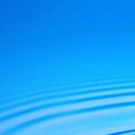
De Julien Vanhouck
D'Yvan Poirier, lapr
De Jérôme RodAng
Voici le lien du blo
http://www.lespod
La vie, la conscie
et comprendre par 
ce monde en mutat
Ouvrons les yeux p
Michel Ribes.