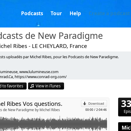
Podcasts
Tour
Help
Create a podcast
dcasts de New Paradigme
ichel Ribes - LE CHEYLARD, France
sts uploadés par Michel Ribes, pour les Podcasts de New Paradigme.
lumineuse, www.lulumineuse.com
p
e/_NvRn6Kc3CE
nrad.Ca, https://www.conrad-org.com/
egory Mutombo, www.lasymphoniedesames.com
 to favorites
View in iTunes
chel Ribes, https://www.youtube.com/@MichelRibesEH et https://www.yo
Send by email
vain Didelot, http://sylvaindidelot.com
eline Bajard, www.lebonheurenlumiere.com
3
la del Monte, lailadelmonte.fr
el Ribes Vos questions.
Download
cteur Luc Bodin, http://www.luc-bodin.com
s de New Paradigme by Michel Ribes
00:00
/
2:04:46
octeur Jean-Jacques Charbonier,
Epi
le Landais, http://michele-landais-bien-etre.over-blog.com
e Riehl, http://www.sophieriehl.com
idier, www.jean-didier.com
Mic