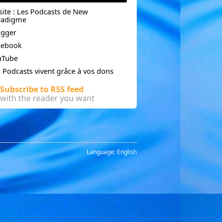
site : Les Podcasts de New
radigme
ogger
cebook
uTube
 Podcasts vivent grâce à vos dons
Subscribe to RSS feed
with the reader you want
omprendre par les mots et par le cœur,
Language:
English