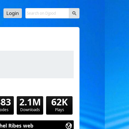
Login
s
utube.com/@consciencedesoi9612
383
2.1M
62K
sodes
Downloads
Plays
hel Ribes web