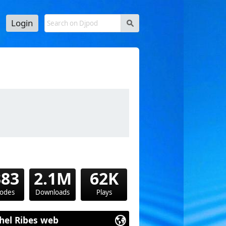
Login
s
utube.com/@consciencedesoi9612
383
2.1M
62K
sodes
Downloads
Plays
hel Ribes web