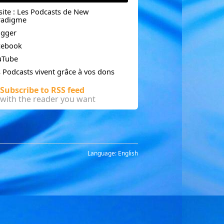
site : Les Podcasts de New
radigme
ogger
cebook
uTube
 Podcasts vivent grâce à vos dons
Subscribe to RSS feed
with the reader you want
omprendre par les mots et par le cœur,
Language:
English