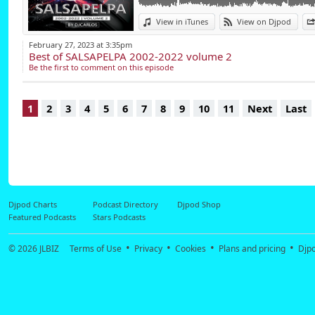
L'amour de la musiq
précurseurs du mou
View in iTunes
View on Djpod
direction musical du
February 27, 2023 at 3:35pm
Best of SALSAPELPA 2002-2022 volume 2
On fait également 
Be the first to comment on this episode
discothèque ainsi qu
1
2
3
4
5
6
7
8
9
10
11
Next
Last
Actuellement, Dj 
artistique du "Salsa
Il est également 
"SALSAPELPA Fiesta
Dj Carlos poursuit 
Djpod Charts
Podcast Directory
Djpod Shop
Featured Podcasts
Stars Podcasts
Mixacademy "Ecole
évènements et soir
© 2026
JLBIZ
Terms of Use
Privacy
Cookies
Plans and pricing
Djp
https://www.faceb
twitter : Dj Carlos