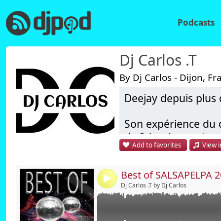
Podcasts
Dj Carlos .T
By Dj Carlos - Dijon, Fr
Deejay depuis plus 
Link:
Widget:
Son expérience du d
de faire danser tous
Share:
Add to favorites
View i
Il à ainsi particip
Send by emai
Post:
exemples : Festiv
d'entreprises, sémin
4
Dj Carlos .T by Dj Carlos
Ses origines latine
d'années.