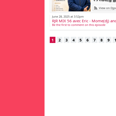
View on Djp
June 28, 2025 at 3:52pm
RJR MIX 56 avec Eric - Mome(dj) an
Be the first to comment on this episode
1
2
3
4
5
6
7
8
9