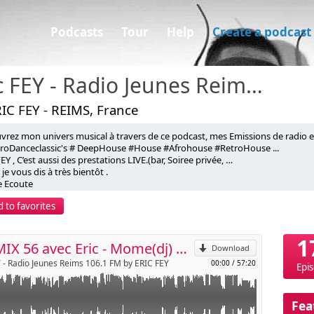
Podcasts
Tour
Help
Create a podcast
Eric FEY - Radio Jeunes Reims 106.1 FM
IC FEY - REIMS, France
vrez mon univers musical à travers de ce podcast, mes Emissions de radio 
ric - sur Radio Jeunes Reims 106.1 FM
troDanceclassic's # DeepHouse #House #Afrohouse #RetroHouse ...
EY , C’est aussi des prestations LIVE.(bar, Soiree privée, …
, je vous dis à très bientôt .
p
 Ecoute
EY
 to favorites
liveeric@aol.com
Send by email
://www.facebook.com/groups/569766307152003
1
RJR MIX 56 avec Eric - Mome(dj) and Guests
Download
Y - Radio Jeunes Reims 106.1 FM by ERIC FEY
00:00
/
57:20
Epi
Fea