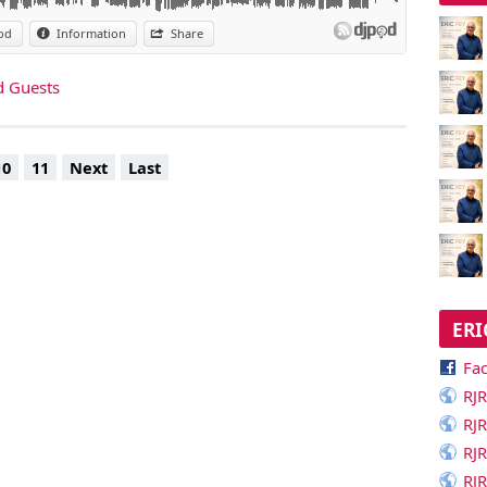
od
Information
Share
d Guests
10
11
Next
Last
ERI
Fa
RJR
RJR
RJR
RJR