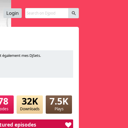
Login
s
et également mes DjSets.
78
32K
7.5K
sodes
Downloads
Plays
tured episodes