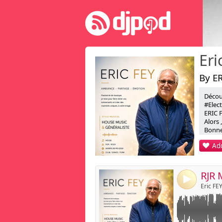
By ER
Décou
Link:
THE RJR MIX by E
#Elec
ERIC F
Widget:
Alors 
Bonne
Share:
Eric F
Add
djmix
Post:
https
4
Eric FE