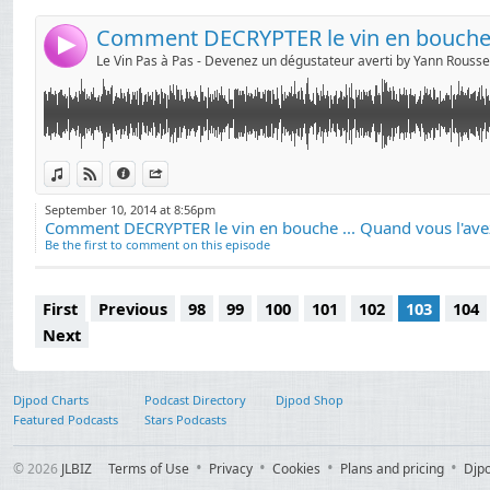
* Les 3 étapes clés pour identifier un vin grâce à sa fi
4
* Les 2 types de salivation et ce qu'ils vous indiquent s
* Une manière simple de classer les arômes "qui rest
catégories ... et ce que cela vous révèle sur le type de 
View in iTunes
View on Djpod
Information
Share
September 10, 2014 at 8:56pm
Comment DECRYPTER le vin en bouche ... Quand vous l'ave
Be the first to comment on this episode
First
Previous
98
99
100
101
102
103
104
Next
Djpod Charts
Podcast Directory
Djpod Shop
Featured Podcasts
Stars Podcasts
© 2026
JLBIZ
Terms of Use
Privacy
Cookies
Plans and pricing
Djp