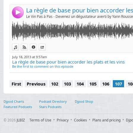
4
View in iTunes
View on Djpod
Information
Share
July 18, 2013 at 9:57am
La règle de base pour bien accorder les plats et les vins
Be the first to comment on this episode
First
Previous
102
103
104
105
106
107
10
Djpod Charts
Podcast Directory
Djpod Shop
Featured Podcasts
Stars Podcasts
© 2026
JLBIZ
Terms of Use
Privacy
Cookies
Plans and pricing
Djp