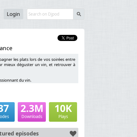
Login
s
rance
gner les plats lors de vos soirées entre
r mieux déguster un vin, et retrouver à
ssionnant du vin.
37
2.3M
10K
nce sur la pédagogie du vin),
x WSET (Wine and Spirit Education Trust),
sodes
Downloads
Plays
e son métier et sa passion du vin.
eur de vin, obtenir une certification dans
tured episodes