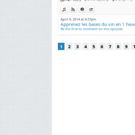
ce do
View in iTunes
View on Djpod
Information
Share
Vivez 
April 4, 2014 at 4:27pm
« Mon
Apprenez les bases du vin en 1 heu
j’atta
Be the first to comment on this episode
Car la
Et qua
On ins
1
2
3
4
5
6
7
8
9
MON 
Ingén
trans
l’Ecol
Viticu
MES S
www.l
http: