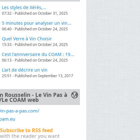
Les styles de Xérès,...
07:32 - Published on October 31, 2025
. Au-delà de cette démarche pédagogique,
5 minutes pour analyser un vin...
06:40 - Published on October 24, 2025
Quel Verre à Vin Choisir
15:33 - Published on October 24, 2025
Cest l'anniversaire du COAM : 19...
 de découverte pour Yann, qui s’est vite
06:13 - Published on October 24, 2025
ors un cursus de biochimie œnologique à
ance le diplôme de Technicien Supérieur en
L'art de décrire un vin
25:51 - Published on September 13, 2017
n Rousselin - Le Vin Pas à
/Le COAM web
vin-pas-a-pas.com/
coam.eu
Subscribe to RSS feed
with the reader you want