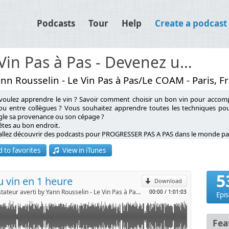
Podcasts
Tour
Help
Create a podcast
Le Vin Pas à Pas - Devenez un dégustateur averti
nn Rousselin - Le Vin Pas à Pas/Le COAM - Paris, F
voulez apprendre le vin ? Savoir comment choisir un bon vin pour accompa
ses de la dégustation. Il s'agit d'une formation audio, enregistrée
ou entre collègues ? Vous souhaitez apprendre toutes les techniques pou
ugle sa provenance ou son cépage ?
êtes au bon endroit.
p
allez découvrir des podcasts pour PROGRESSER PAS A PAS dans le monde pa
ges
nnaître ses caractéristiques
 to favorites
View in iTunes
ST YANN ROUSSELIN ?
ustation : exemples pratiques
l
dateur de l’école de dégustation Le COAM (Cours d’Oenologie And More),
5
eur du blog Le Vin Pas à Pas et du podcast du même nom (podcast n°1 en Fra
 vin en 1 heure
Download
teur des Masterclass de la Dégustation (la 1ère Box pour se former au vin),
Le Vin Pas à Pas - Devenez un dégustateur averti by Yann Rousselin - Le Vin Pas à Pas/Le COAM
00:00
/
1:01:03
tiateur des programmes de formations francophones à distance du prestigieu
Epi
ousselin a constitué en plus de 15 ans, un arsenal innovant pour transmettr
ez de l’expertise de Yann et de son équipe pour devenir un meilleur dégustat
Fea