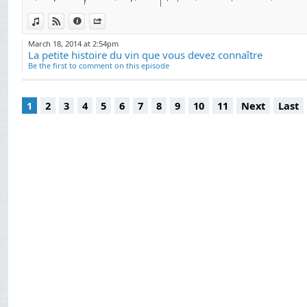
- Fondateur de l’é
More),
View in iTunes
View on Djpod
Information
Share
- Auteur du blog L
March 18, 2014 at 2:54pm
La petite histoire du vin que vous devez connaître
n°1 en France sur l
Be the first to comment on this episode
- Créateur des Mast
au vin),
1
2
3
4
5
6
7
8
9
10
11
Next
Last
- Initiateur des p
prestigieux WSET (W
Yann Rousselin a c
transmettre son mét
Profitez de l’exper
dégustateur de vin,
Vivez votre passion 
« Mon but est de 