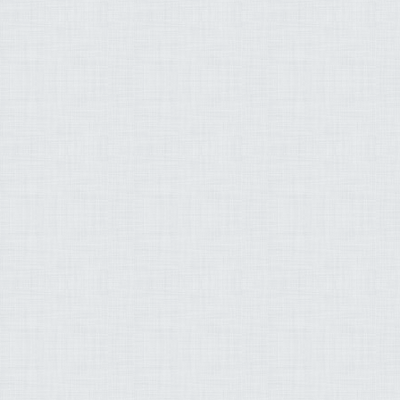
Recevez votre kit du dégustateur :
https://www.lecoam
Rejoignez gratuitement la lettre du dégustateur, et f
semaine :
https://www.lecoam.eu/lp-newsletter/
Formez-vous au vin sur
http://www.lecoam.eu
Recevez la 1ère BOX pour se former au vin ici :
https:
degustation.com
Retrouvez tous mes articles et podcasts ici :
https://w