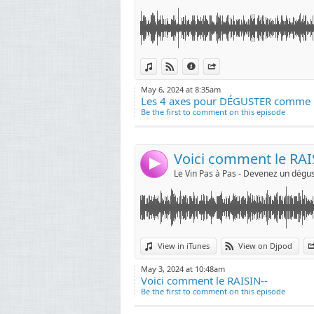
Link:
View in iTunes
View on Djpod
Information
Share
Widget:
May 6, 2024 at 8:35am
Les 4 axes pour DÉGUSTER comme 
Share:
Be the first to comment on this episode
Send by emai
Post:
Voici comment le RAI
4
Link:
On est d'accord : la cuisine PIQUANTE n'est p
View in iTunes
View on Djpod
Widget:
Vous l'avez probablement déjà remarqué : la 
May 3, 2024 at 10:48am
vin avec lequel on les associe.
Voici comment le RAISIN--
Share:
Be the first to comment on this episode
Mais rassurez-vous :
Send by emai
Post:
La grande diversité des vins permet toujours