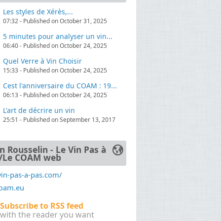
Les styles de Xérès,...
07:32 - Published on October 31, 2025
. Au-delà de cette démarche pédagogique,
5 minutes pour analyser un vin...
06:40 - Published on October 24, 2025
Quel Verre à Vin Choisir
15:33 - Published on October 24, 2025
Cest l'anniversaire du COAM : 19...
 de découverte pour Yann, qui s’est vite
06:13 - Published on October 24, 2025
ors un cursus de biochimie œnologique à
ance le diplôme de Technicien Supérieur en
L'art de décrire un vin
25:51 - Published on September 13, 2017
n Rousselin - Le Vin Pas à
/Le COAM web
vin-pas-a-pas.com/
coam.eu
Subscribe to RSS feed
with the reader you want