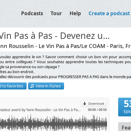
Podcasts
Tour
Help
Create a podcast
Le Vin Pas à Pas - Devenez un dégustateur averti
nn Rousselin - Le Vin Pas à Pas/Le COAM - Paris, F
voulez apprendre le vin ? Savoir comment choisir un bon vin pour accompa
ou entre collègues ? Vous souhaitez apprendre toutes les techniques pou
ugle sa provenance ou son cépage ?
êtes au bon endroit.
p
allez découvrir des podcasts pour PROGRESSER PAS A PAS dans le monde pa
 to favorites
View in iTunes
ST YANN ROUSSELIN ?
l
dateur de l’école de dégustation Le COAM (Cours d’Oenologie And More),
5
eur du blog Le Vin Pas à Pas et du podcast du même nom (podcast n°1 en Fra
Download
teur des Masterclass de la Dégustation (la 1ère Box pour se former au vin),
Le Vin Pas à Pas - Devenez un dégustateur averti by Yann Rousselin - Le Vin Pas à Pas/Le COAM
00:00
/
00:50
tiateur des programmes de formations francophones à distance du prestigieu
Epi
ousselin a constitué en plus de 15 ans, un arsenal innovant pour transmettr
ez de l’expertise de Yann et de son équipe pour devenir un meilleur dégustat
Fea