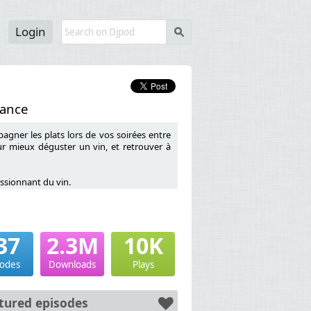
Login
s
rance
gner les plats lors de vos soirées entre
r mieux déguster un vin, et retrouver à
ssionnant du vin.
37
2.3M
10K
nce sur la pédagogie du vin),
x WSET (Wine and Spirit Education Trust),
sodes
Downloads
Plays
e son métier et sa passion du vin.
eur de vin, obtenir une certification dans
tured episodes