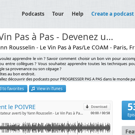
Podcasts
Tour
Help
Create a podcast
Le Vin Pas à Pas - Devenez un dégustateur averti
nn Rousselin - Le Vin Pas à Pas/Le COAM - Paris, F
voulez apprendre le vin ? Savoir comment choisir un bon vin pour accompa
ou entre collègues ? Vous souhaitez apprendre toutes les techniques pou
ugle sa provenance ou son cépage ?
êtes au bon endroit.
p
otundone). (C'est un extrait d'une des mes leçons vidéos sur
allez découvrir des podcasts pour PROGRESSER PAS A PAS dans le monde pa
gustation #winetasting #vin
 to favorites
View in iTunes
ST YANN ROUSSELIN ?
l
dateur de l’école de dégustation Le COAM (Cours d’Oenologie And More),
5
eur du blog Le Vin Pas à Pas et du podcast du même nom (podcast n°1 en Fra
ent le POIVRE
Download
teur des Masterclass de la Dégustation (la 1ère Box pour se former au vin),
Le Vin Pas à Pas - Devenez un dégustateur averti by Yann Rousselin - Le Vin Pas à Pas/Le COAM
00:00
/
00:58
tiateur des programmes de formations francophones à distance du prestigieu
Epi
ousselin a constitué en plus de 15 ans, un arsenal innovant pour transmettr
ez de l’expertise de Yann et de son équipe pour devenir un meilleur dégustat
Fea