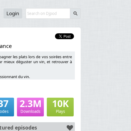
Login
s
rance
gner les plats lors de vos soirées entre
r mieux déguster un vin, et retrouver à
ssionnant du vin.
37
2.3M
10K
nce sur la pédagogie du vin),
x WSET (Wine and Spirit Education Trust),
sodes
Downloads
Plays
e son métier et sa passion du vin.
eur de vin, obtenir une certification dans
tured episodes