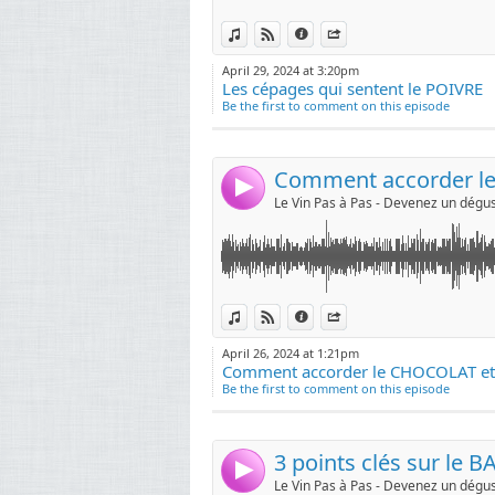
ce do
Link:
Comment accorder le CHOCOLAT et le VIN ?
View in iTunes
View on Djpod
Information
Share
Vivez 
--------------
Widget:
Vous aimez le chocolat ? Alors voici quelques
April 29, 2024 at 3:20pm
« Mon
Les cépages qui sentent le POIVRE
Share:
j’atta
Be the first to comment on this episode
Car la
Send by emai
Post:
Et qua
On ins
Comment accorder le
4
MON 
Ingén
trans
l’Ecol
Viticu
MES S
Link:
3 points clés sur le BAROLO
View in iTunes
View on Djpod
Information
Share
www.l
-------------------
Widget:
http:
Le BAROLO, vous connaissez ? voici les 3 poin
April 26, 2024 at 1:21pm
#degustationvin #oenologie #sommelier #de
Comment accorder le CHOCOLAT et 
Share:
Be the first to comment on this episode
Send by emai
Post:
3 points clés sur le 
4