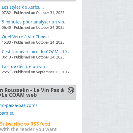
Les styles de Xérès,...
07:32 - Published on October 31, 2025
. Au-delà de cette démarche pédagogique,
5 minutes pour analyser un vin...
06:40 - Published on October 24, 2025
Quel Verre à Vin Choisir
15:33 - Published on October 24, 2025
Cest l'anniversaire du COAM : 19...
 de découverte pour Yann, qui s’est vite
06:13 - Published on October 24, 2025
ors un cursus de biochimie œnologique à
ance le diplôme de Technicien Supérieur en
L'art de décrire un vin
25:51 - Published on September 13, 2017
n Rousselin - Le Vin Pas à
/Le COAM web
vin-pas-a-pas.com/
coam.eu
Subscribe to RSS feed
with the reader you want