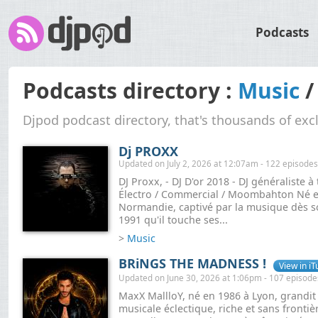
Podcasts
Podcasts directory :
Music
Djpod podcast directory, that's thousands of exc
Dj PROXX
Updated on July 2, 2026 at 12:07am - 122 episodes
DJ Proxx, - DJ D'or 2018 - DJ généraliste
Électro / Commercial / Moombahton Né e
Normandie, captivé par la musique dès so
1991 qu'il touche ses...
>
Music
BRiNGS THE MADNESS !
View in i
Updated on June 30, 2026 at 1:06pm - 107 episode
MaxX MallloY, né en 1986 à Lyon, grandit
musicale éclectique, riche et sans frontiè