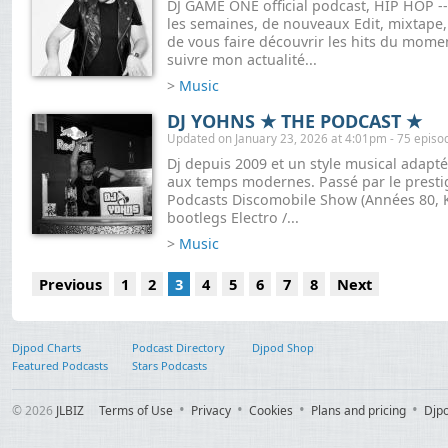
DJ GAME ONE official podcast, HIP HOP -
les semaines, de nouveaux Edit, mixtape,
de vous faire découvrir les hits du mom
suivre mon actualité...
>
Music
DJ YOHNS ★ THE PODCAST ★
Updated on January 23, 2026 at 4:01pm - 75 episo
Dj depuis 2009 et un style musical adapté 
aux temps modernes. Passé par le presti
Podcasts Discomobile Show (Années 80, Ki
bootlegs Electro /...
>
Music
Previous
1
2
3
4
5
6
7
8
Next
Djpod Charts
Podcast Directory
Djpod Shop
Featured Podcasts
Stars Podcasts
© 2026
JLBIZ
Terms of Use
Privacy
Cookies
Plans and pricing
Djp