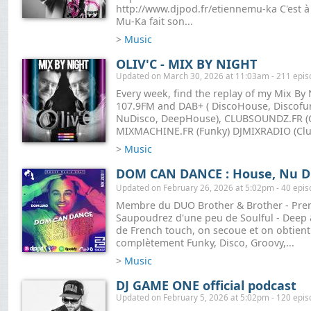
http://www.djpod.fr/etiennemu-ka C'est à
Mu-Ka fait son...
>
Music
OLIV'C - MIX BY NIGHT
Updated on March 30, 2026 at 11:03am - 211 epi
Every week, find the replay of my Mix B
107.9FM and DAB+ ( DiscoHouse, Discofun
NuDisco, DeepHouse), CLUBSOUNDZ.FR (C
MIXMACHINE.FR (Funky) DJMIXRADIO (Club
>
Music
DOM CAN DANCE : House, Nu Dis
Updated on February 26, 2026 at 5:02pm - 40 epi
Membre du DUO Brother & Brother - Prene
Saupoudrez d'une peu de Soulful - Deep
de French touch, on secoue et on obtien
complètement Funky, Disco, Groovy,...
>
Music
DJ GAME ONE official podcast
Updated on February 5, 2026 at 5:02pm - 120 epi