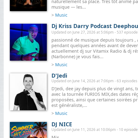
naturellement sa place. Très tôt animé p
musique — les...
>
Music
Dj Kriss Darry Podcast Deephous
Updated on June 27, 2026 at 5:06pm - 537 episode
passionné de musique depuis toujours , a
pendant quelques années avant de devenir
actuellement dj sur Vitamix Radio & dj rés
(Narbonne) je vous fais...
>
Music
D'Jedi
Updated on June 14, 2026 at 7:06pm - 63 episodes
D'Jedi, dee jay depuis plus de vingt ans, 
avec la tournée FURIOS MIX,des dates régu
proposées, ainsi que certaines soirées pr
est généraliste,...
>
Music
DJ NICE
Updated on June 11, 2026 at 10:06pm - 10 episode
Mix