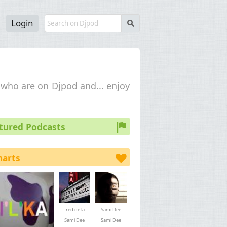
Login
s
d who are on Djpod and... enjoy
tured Podcasts
harts
fred de la
Sami Dee
house
Sami Dee
Sami Dee