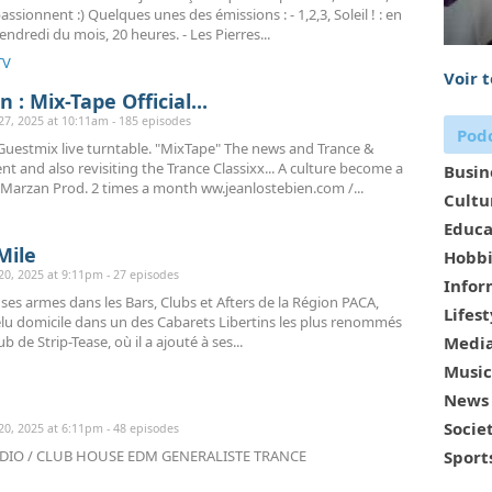
ssionnent :) Quelques unes des émissions : - 1,2,3, Soleil ! : en
vendredi du mois, 20 heures. - Les Pierres...
TV
Voir 
 : Mix-Tape Official...
, 2025 at 10:11am - 185 episodes
Podc
Guestmix live turntable. "MixTape" The news and Trance &
 and also revisiting the Trance Classixx... A culture become a
Busin
Marzan Prod. 2 times a month ww.jeanlostebien.com /...
Cultu
Educa
ile
Hobbi
, 2025 at 9:11pm - 27 episodes
Infor
t ses armes dans les Bars, Clubs et Afters de la Région PACA,
Lifest
élu domicile dans un des Cabarets Libertins les plus renommés
b de Strip-Tease, où il a ajouté à ses...
Media
Music
News
Socie
, 2025 at 6:11pm - 48 episodes
Sport
RADIO / CLUB HOUSE EDM GENERALISTE TRANCE