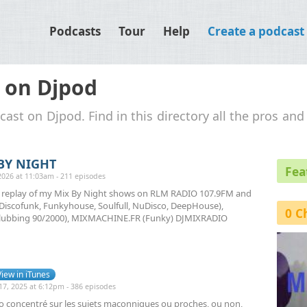
Podcasts
Tour
Help
Create a podcast
 on Djpod
cast on Djpod. Find in this directory all the pros an
 BY NIGHT
Fea
026 at 11:03am - 211 episodes
e replay of my Mix By Night shows on RLM RADIO 107.9FM and
Discofunk, Funkyhouse, Soulfull, NuDisco, DeepHouse),
0 C
ubbing 90/2000), MIXMACHINE.FR (Funky) DJMIXRADIO
View in iTunes
, 2025 at 6:12pm - 386 episodes
o concentré sur les sujets maçonniques ou proches, ou non,