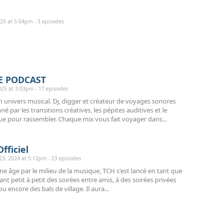
25 at 5:04pm - 3 episodes
HE PODCAST
25 at 3:03pm - 17 episodes
univers musical. Dj, digger et créateur de voyages sonores
é par les transitions créatives, les pépites auditives et le
ue pour rassembler. Chaque mix vous fait voyager dans...
fficiel
, 2024 at 5:12pm - 23 episodes
une âge par le milieu de la musique, TCH s'est lancé en tant que
nt petit à petit des soirées entre amis, à des soirées privées
 encore des bals de village. Il aura...