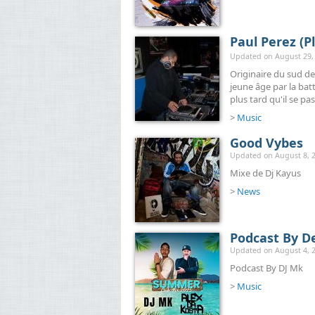
Paul Perez (P
Updated on August 29, 
Originaire du sud d
jeune âge par la batt
plus tard qu'il se pa
>
Music
Good Vybes
Updated on August 8, 2
Mixe de Dj Kayus
>
News
Podcast By D
Updated on August 4, 2
Podcast By DJ Mk
>
Music