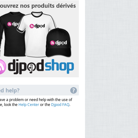
d help?
have a problem or need help with the use of
e, look the
Help Center
or the
Djpod FAQ
.