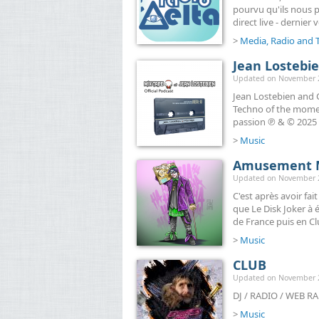
pourvu qu'ils nous pa
direct live - dernier 
>
Media, Radio and 
Jean Lostebien
Updated on November 27
Jean Lostebien and 
Techno of the moment
passion ℗ & © 2025 
>
Music
Amusement M
Updated on November 20
C'est après avoir fai
que Le Disk Joker à 
de France puis en Clu
>
Music
CLUB
Updated on November 20
DJ / RADIO / WEB 
>
Music