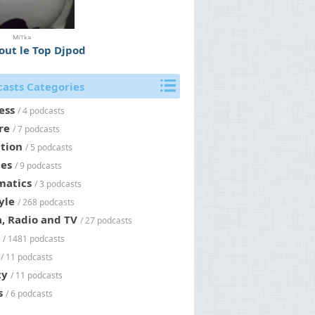
Mi'l'ka
tout le Top Djpod
asts Categories
ess
/ 4 podcasts
re
/ 7 podcasts
tion
/ 5 podcasts
es
/ 9 podcasts
matics
/ 3 podcasts
yle
/ 268 podcasts
, Radio and TV
/ 27 podcasts
/ 1481 podcasts
/ 11 podcasts
ty
/ 11 podcasts
s
/ 6 podcasts