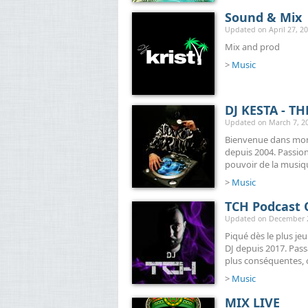
Sound & Mix
Updated on April 27, 20
Mix and prod
>
Music
DJ KESTA - T
Updated on March 7, 20
Bienvenue dans mon 
depuis 2004. Passionn
pouvoir de la musiq
>
Music
TCH Podcast O
Updated on December 23
Piqué dès le plus je
DJ depuis 2017. Passa
plus conséquentes, ou
>
Music
MIX LIVE