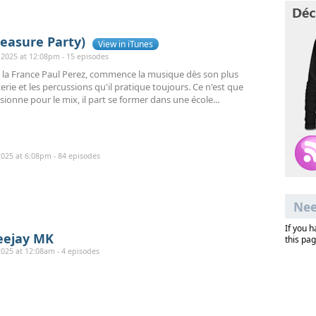
leasure Party)
View in iTunes
2025 at 12:08pm - 15 episodes
e la France Paul Perez, commence la musique dès son plus
erie et les percussions qu'il pratique toujours. Ce n'est que
ssionne pour le mix, il part se former dans une école...
025 at 6:08pm - 84 episodes
Nee
If you 
eejay MK
this pag
025 at 12:08am - 4 episodes