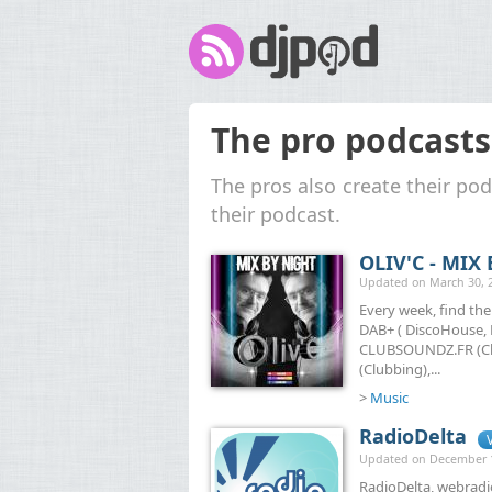
The pro podcasts
The pros also create their pod
their podcast.
OLIV'C - MIX
Updated on March 30, 2
Every week, find th
DAB+ ( DiscoHouse, 
CLUBSOUNDZ.FR (Cl
(Clubbing),...
>
Music
RadioDelta
Updated on December 17
RadioDelta, webradi